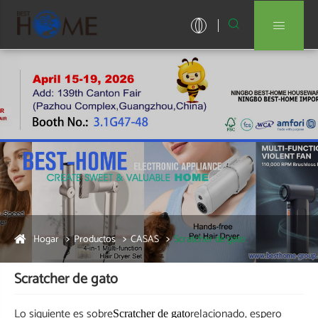


Hogar
Productos
CASAS
Scratcher de gato
Scratcher de gato
Lo siguiente es sobre
relacionado, espero
Scratcher de gato