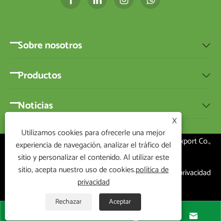
Sobre nosotros

Productos

Noticias

X
Utilizamos cookies para ofrecerle una mejor
Copyright © 2020 Ningbo BEST-HOME Import and Export Co.,
experiencia de navegación, analizar el tráfico del
Ltd. Todos los derechos reservados
sitio y personalizar el contenido. Al utilizar este
sitio, acepta nuestro uso de cookies.
política de
Links
|
Sitemap
|
RSS
|
XML
|
política de privacidad
privacidad
|
Rechazar
Aceptar



