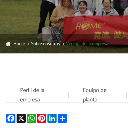
Hogar
Sobre nosotros
Ventaja de la empresa
Perfil de la
Equipo de
empresa
planta
Facebook
X
WhatsApp
Pinterest
LinkedIn
Share