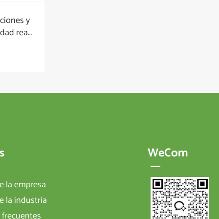
ciones y
idad real
s
Código QR
de la empresa
e la industria
 frecuentes