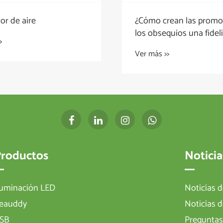
or de aire
¿Cómo crean las promo
los obsequios una fidel
>
al cliente?
Ver más >>
Productos
Noticia
luminación LED
Noticias 
eauddy
Noticias d
SB
Preguntas