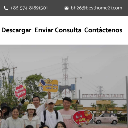
+86-574-81891501
bh26@besthome21.com


Descargar
Enviar Consulta
Contáctenos