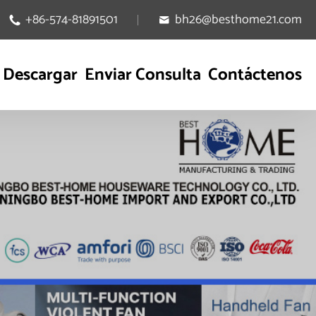
+86-574-81891501
bh26@besthome21.com


Descargar
Enviar Consulta
Contáctenos